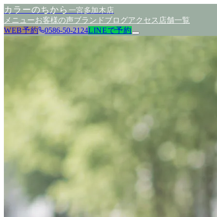
カラーのちから
一宮多加木店
メニュー
お客様の声
ブランド
ブログ
アクセス
店舗一覧
WEB予約
0586-50-2124
LINEで予約