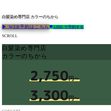
白髪染め専門店 カラーのちから
▶ WEB予約はこちら
LINE で予約する
SCROLL
白髪染め専門店
カラーのちから
2,750
根元染め
円〜
3,300
全体染め
円〜